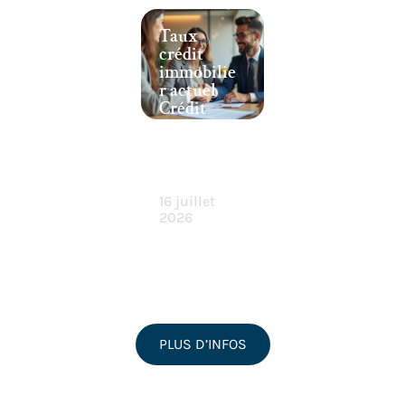
Taux
crédit
immobilie
r actuel
Crédit
Mutuel :
meilleur
financeme
nt ?
16 juillet
2026
PLUS D’INFOS