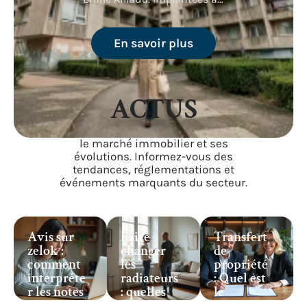
En savoir plus
ACTUS
Retrouvez les actualités récentes sur
le marché immobilier et ses
évolutions. Informez-vous des
tendances, réglementations et
événements marquants du secteur.
Avis sur
Faire
Transfert
zelok :
changer
de
comment
les
propriété
interpréte
radiateurs
: Quel est
r les notes
: quelles
le
et
solutions
processus