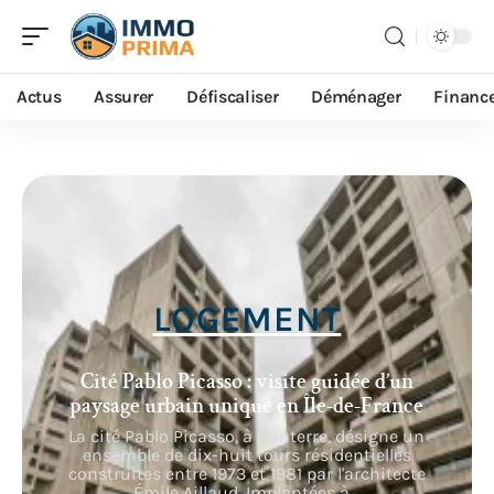
Actus
Assurer
Défiscaliser
Déménager
Financ
LOGEMENT
Cité Pablo Picasso : visite guidée d’un
paysage urbain unique en Île-de-France
La cité Pablo Picasso, à Nanterre, désigne un
ensemble de dix-huit tours résidentielles
construites entre 1973 et 1981 par l'architecte
Émile Aillaud. Implantées à
…