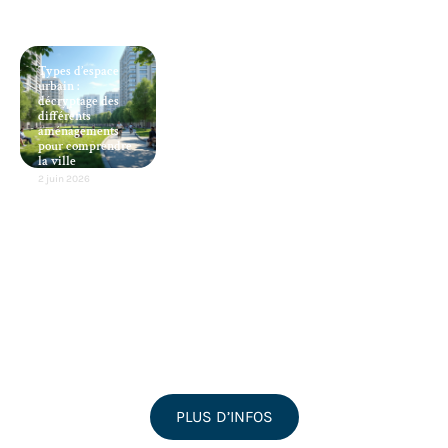
Types d’espace
urbain :
décryptage des
différents
aménagements
pour comprendre
la ville
2 juin 2026
PLUS D’INFOS