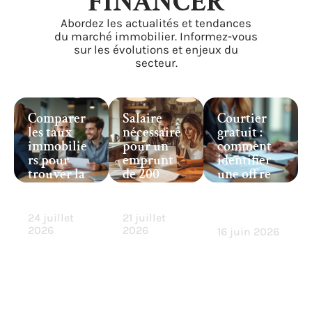
FINANCER
Abordez les actualités et tendances
du marché immobilier. Informez-vous
sur les évolutions et enjeux du
secteur.
Comparer
Salaire
Courtier
les taux
nécessaire
gratuit :
immobilie
pour un
comment
rs pour
emprunt
identifier
trouver la
de 200
une offre
banque
000 euros
de
idéale
sur 25 ans
courtage
sans frais ?
24 juillet
21 juillet
2026
2026
16 juin 2026