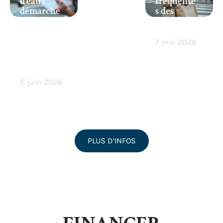
d’eau :
fréquente
démarche
s des
s et
nouveaux
conseils
arrivants
pratiques
7 mai 2026
pour une
annulatio
n efficace
11 juin 2026
PLUS D’INFOS