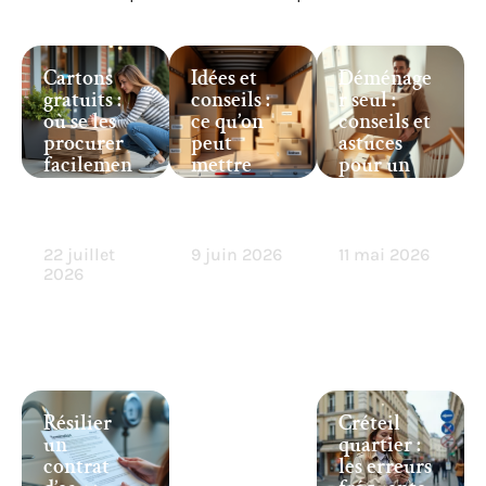
Cartons
Idées et
Déménage
gratuits :
conseils :
r seul :
où se les
ce qu’on
conseils et
procurer
peut
astuces
facilemen
mettre
pour un
t pour
dans un
déménage
déménage
camion de
ment
r ?
6m3
réussi
22 juillet
9 juin 2026
11 mai 2026
2026
Résilier
Créteil
un
quartier :
contrat
les erreurs