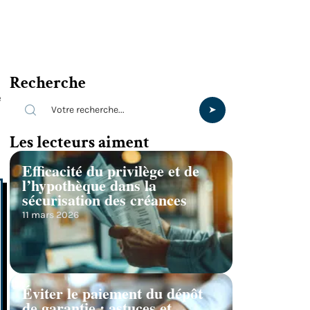
Recherche
e
Les lecteurs aiment
Efficacité du privilège et de
l’hypothèque dans la
sécurisation des créances
11 mars 2026
Éviter le paiement du dépôt
de garantie : astuces et